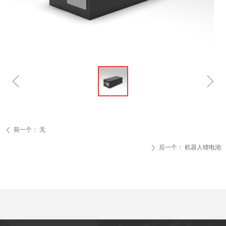
ꁆ
ꁇ
前一个：
无
ꄴ
后一个：
机器人锂电池
ꄲ